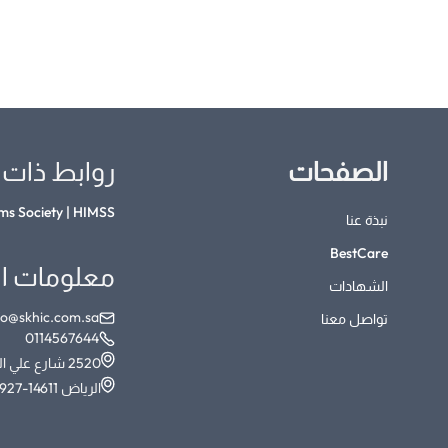
الصفحات
روابط ذات 
s Society | HIMSS
نبذة عنا
BestCare
معلومات ا
الشهادات
fo@skhic.com.sa
تواصل معنا
0114567644
2520 شارع علي العريني- حي الرماية
الرياض 14611-6927