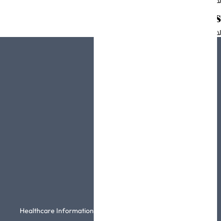
لا توجد أرشيفات لعرضها.
Categories
لا توجد تصنيفات
الصفحات
نبذة عنا
BestCare
الشهادات
تواصل معنا
روابط ذات صلة
Healthcare Information and Management Systems Society |
HIMSS